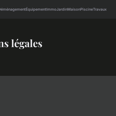
Déménagement
Équipement
Immo
Jardin
Maison
Piscine
Travaux
s légales