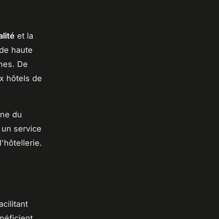
lité
et la
 de haute
ines. De
x hôtels de
ine du
t un service
'hôtellerie.
cilitant
énéficient