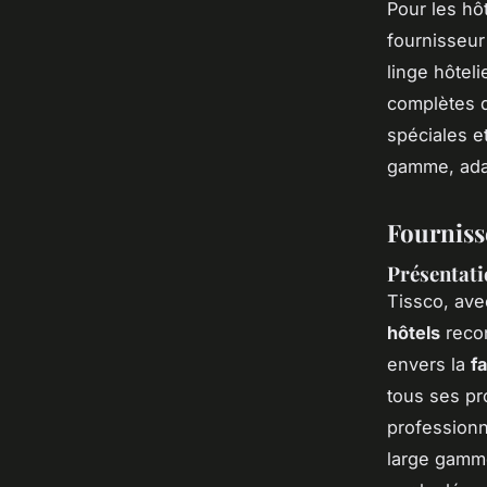
Pour les hôt
fournisseur
linge hôtel
complètes de
spéciales et
gamme, ada
Fourniss
Présentati
Tissco, ave
hôtels
recon
envers la
f
tous ses pro
professionn
large gamme 