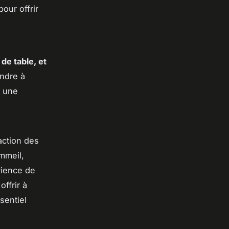
our offrir
de table, et
ondre à
r une
faction des
mmeil,
rience de
offrir à
sentiel