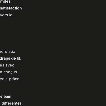
limités
satisfaction
vers la
ndre aux
draps de lit
,
ués avec
ont conçus
tenir, grâce
de bain
,
 différentes