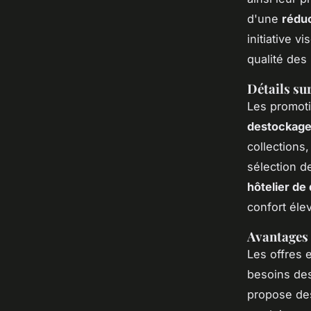
d'une
réduc
initiative v
qualité des
Détails su
Les promoti
destockag
collections,
sélection d
hôtelier de 
confort élev
Avantages 
Les offres 
besoins des
propose d