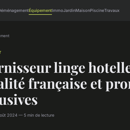
Déménagement
Équipement
Immo
Jardin
Maison
Piscine
Travaux
ement
T
nisseur linge hotell
alité française et pr
usives
oût 2024 — 5 min de lecture