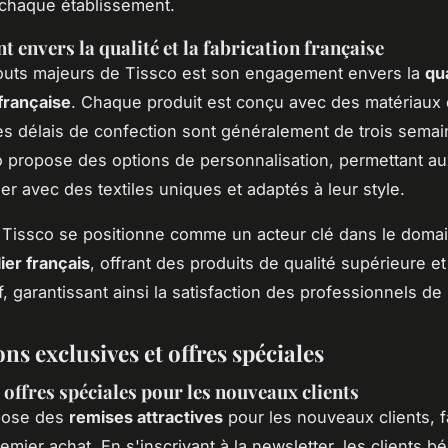
 chaque établissement.
 envers la qualité et la fabrication française
outs majeurs de Tissco est son engagement envers la
qua
 française
. Chaque produit est conçu avec des matériaux
 les délais de confection sont généralement de trois sema
o propose des options de personnalisation, permettant au
r avec des textiles uniques et adaptés à leur style.
Tissco se positionne comme un acteur clé dans le doma
lier français
, offrant des produits de qualité supérieure e
if, garantissant ainsi la satisfaction des professionnels de l
s exclusives et offres spéciales
 offres spéciales pour les nouveaux clients
pose des
remises attractives
pour les nouveaux clients, fa
remier achat. En s'inscrivant à la newsletter, les clients b