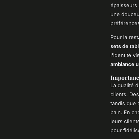
épaisseurs 
une douceur
préférences
Pour la res
sets de tab
l'identité 
ambiance u
Importance
La qualité d
clients. De
tandis que 
bain. En cho
leurs clien
pour fidélis