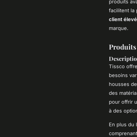
produits av
facilitent 
client élev
marque.
Produits 
Descriptio
Tissco off
besoins var
housses de 
des matéria
pour offrir 
à des optio
En plus du 
comprenant 