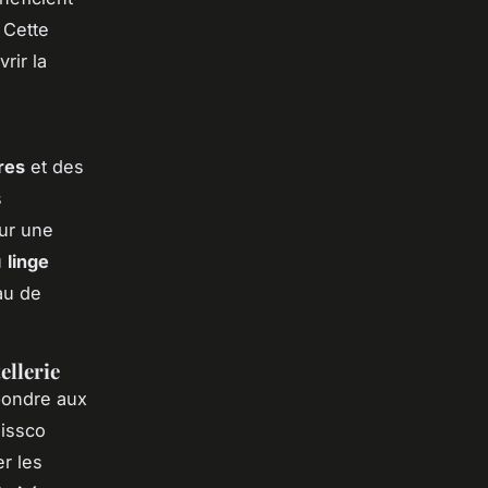
 Cette
rir la
res
et des
s
sur une
u
linge
au de
ellerie
pondre aux
Tissco
r les