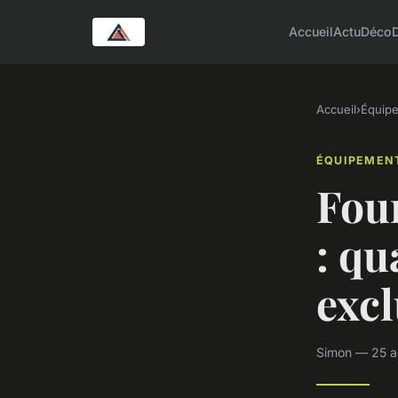
Accueil
Actu
Déco
Accueil
›
Équip
ÉQUIPEMEN
Four
: qu
excl
Simon — 25 a