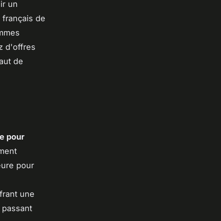
ir un
 français de
ammes
z d'offres
haut de
ge pour
ement
eure pour
frant une
n passant