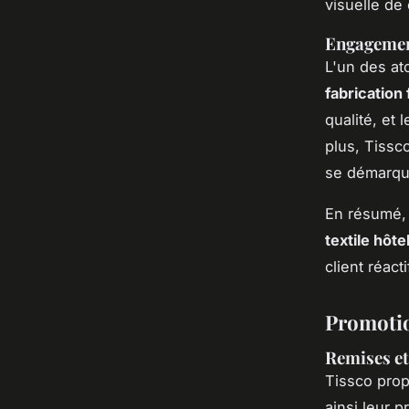
visuelle de
Engagement
L'un des at
fabrication
qualité, et
plus, Tissc
se démarque
En résumé, 
textile hôte
client réact
Promotion
Remises et
Tissco pro
ainsi leur p