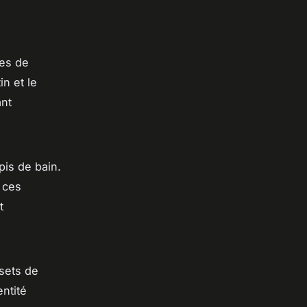
ses de
in et le
ant
pis de bain.
 ces
t
 sets de
ntité