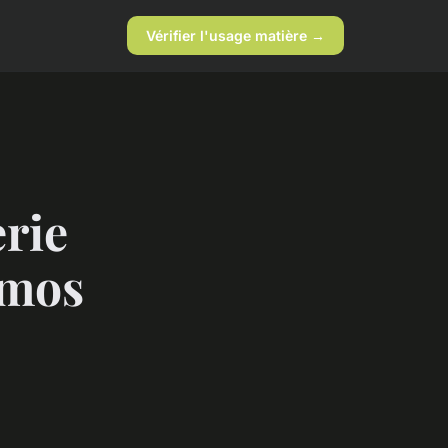
Vérifier l'usage matière →
erie
omos